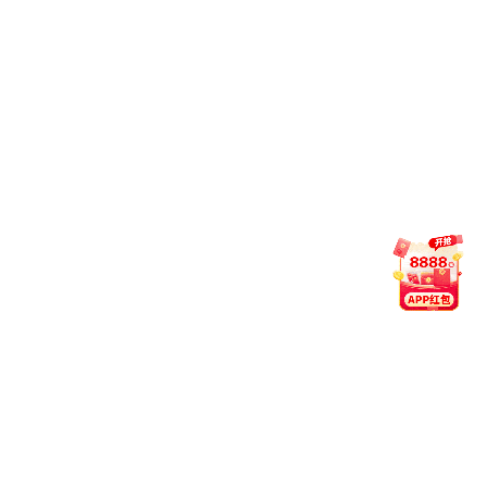
两组精彩对决解析尼克斯挑战费城活塞迎战骑士全方位
前瞻分析
2026-07-12
28 次浏览