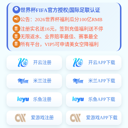
鲁本迪亚斯引发皇马关注穆帅已与其展开初步沟通
2026-08-08
3 次浏览
41岁C罗晒健身照展现完美身材紧致腹肌和迷人肌肉线
条引发热议
2026-08-07
3 次浏览