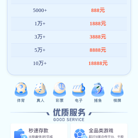
杨瀚森分享比赛心得感谢球队胜利助力个人成长与提升
2026-08-04
8 次浏览